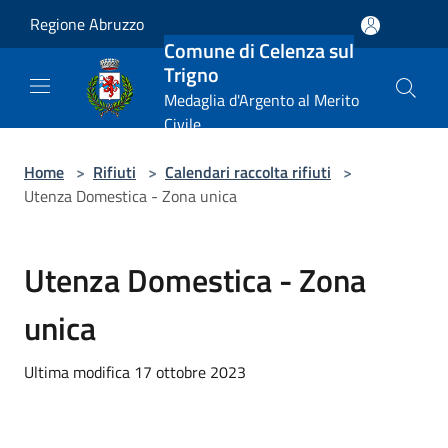
Salta al contenuto principale
Regione Abruzzo
Comune di Celenza sul
Trigno
Medaglia d'Argento al Merito
Civile
Home
>
Rifiuti
>
Calendari raccolta rifiuti
>
Utenza Domestica - Zona unica
Utenza Domestica - Zona
unica
Ultima modifica 17 ottobre 2023