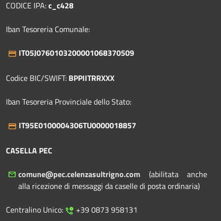
CODICE IPA:
c_c428
Iban Tesoreria Comunale:
IT05J0760103200001068370509
Codice BIC/SWIFT:
BPPIITRRXXX
Iban Tesoreria Provinciale dello Stato:
IT95E0100004306TU0000018857
CASELLA PEC
comune@pec.celenzasultrigno.com
(abilitata anche
alla ricezione di messaggi da caselle di posta ordinaria)
Centralino Unico:
+39 0873 958131