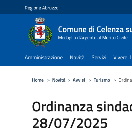
Salta al contenuto principale
Regione Abruzzo
Comune di Celenza su
Medaglia d'Argento al Merito Civile
Amministrazione
Novità
Servizi
Vivere 
Home
>
Novità
>
Avvisi
>
Turismo
>
Ordina
Ordinanza sindac
28/07/2025