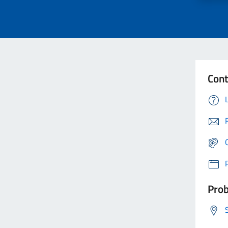
Cont
Prob