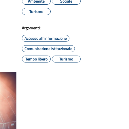
Ambiente
Sociale
Turismo
Argomenti:
Accesso all'informazione
Comunicazione istituzionale
Tempo libero
Turismo