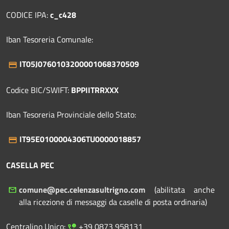
CODICE IPA:
c_c428
Iban Tesoreria Comunale:
IT05J0760103200001068370509
Codice BIC/SWIFT:
BPPIITRRXXX
Iban Tesoreria Provinciale dello Stato:
IT95E0100004306TU0000018857
CASELLA PEC
comune@pec.celenzasultrigno.com
(abilitata anche
alla ricezione di messaggi da caselle di posta ordinaria)
Centralino Unico:
+39 0873 958131