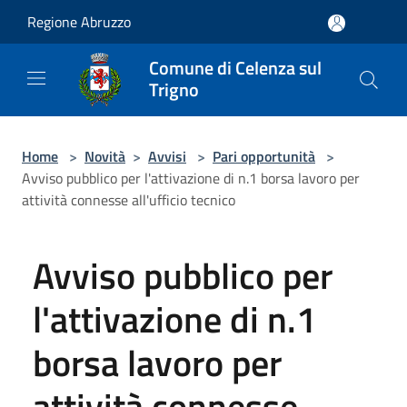
Salta al contenuto principale
Regione Abruzzo
Comune di Celenza sul
Trigno
Home
>
Novità
>
Avvisi
>
Pari opportunità
>
Avviso pubblico per l'attivazione di n.1 borsa lavoro per
attività connesse all'ufficio tecnico
Avviso pubblico per
l'attivazione di n.1
borsa lavoro per
attività connesse