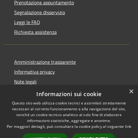
Prenotazione appuntamento
Segnalazione disservizio
Leggi le FAQ
Richiesta assistenza
Amministrazione trasparente
Informativa privacy
Note legali
×
Dichiarazione di accessibilità
Informazioni sui cookie
Questo sito web utilizza cookie tecnici e assimilati strettamente
necessari al corretto funzionamento e alla navigazione del sito,
nonché un cookie tecnico analitico al solo fine di elaborare
informazioni statistiche, aggregate e anonime.
RSS
Copyright © 2026 • Comune di
Per maggiori dettagli, può consultare la cookie policy al seguente
link
Accessibilità
Celenza sul Trigno • Powered
Privacy
Municipium
Accesso
by
•