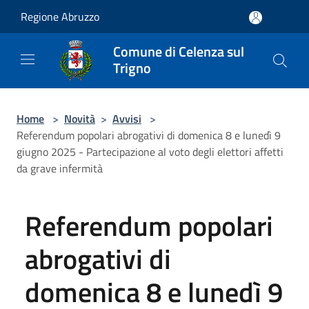
Salta al contenuto principale
Regione Abruzzo
Comune di Celenza sul
Trigno
Home
>
Novità
>
Avvisi
>
Referendum popolari abrogativi di domenica 8 e lunedì 9
giugno 2025 - Partecipazione al voto degli elettori affetti
da grave infermità
Referendum popolari
abrogativi di
domenica 8 e lunedì 9