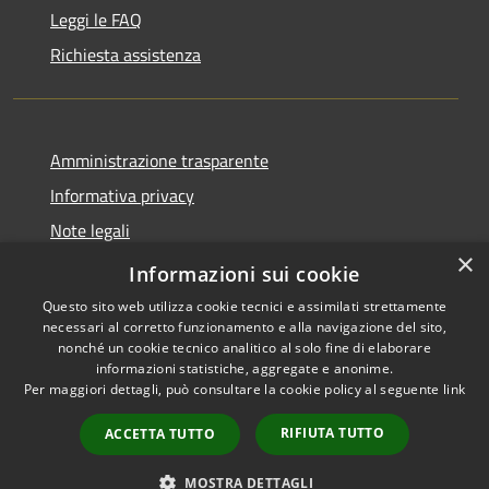
Leggi le FAQ
Richiesta assistenza
Amministrazione trasparente
Informativa privacy
Note legali
×
Dichiarazione di accessibilità
Informazioni sui cookie
Questo sito web utilizza cookie tecnici e assimilati strettamente
necessari al corretto funzionamento e alla navigazione del sito,
nonché un cookie tecnico analitico al solo fine di elaborare
informazioni statistiche, aggregate e anonime.
RSS
Copyright © 2026 • Comune di
Per maggiori dettagli, può consultare la cookie policy al seguente
link
Accessibilità
Celenza sul Trigno • Powered
Privacy
Municipium
Accesso
by
•
RIFIUTA TUTTO
ACCETTA TUTTO
Cookie
redazione
Mappa del sito
MOSTRA DETTAGLI