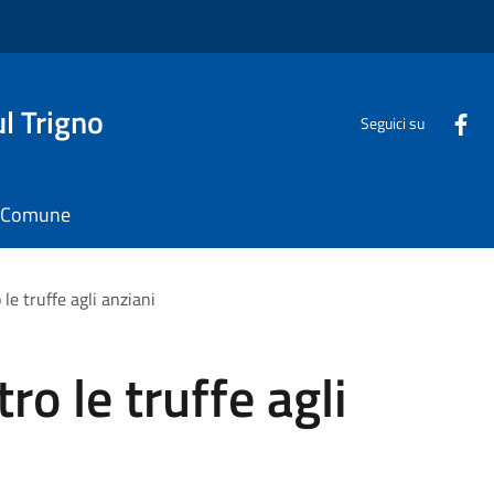
l Trigno
Seguici su
il Comune
e truffe agli anziani
 le truffe agli