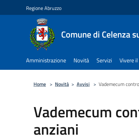
Salta al contenuto principale
Regione Abruzzo
Comune di Celenza su
Amministrazione
Novità
Servizi
Vivere 
Home
>
Novità
>
Avvisi
>
Vademecum contro l
Vademecum contro
anziani