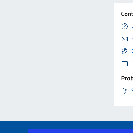
Cont
Prob