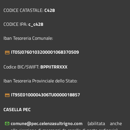
CODICE CATASTALE:
C428
CODICE IPA:
c_c428
Iban Tesoreria Comunale:
IT05J0760103200001068370509
Codice BIC/SWIFT:
BPPIITRRXXX
Iban Tesoreria Provinciale dello Stato:
IT95E0100004306TU0000018857
CASELLA PEC
comune@pec.celenzasultrigno.com
(abilitata anche