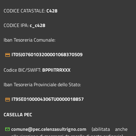
CODICE CATASTALE:
C428
CODICE IPA:
c_c428
Iban Tesoreria Comunale:
IT05J0760103200001068370509
Codice BIC/SWIFT:
BPPIITRRXXX
Iban Tesoreria Provinciale dello Stato:
IT95E0100004306TU0000018857
CASELLA PEC
comune@pec.celenzasultrigno.com
(abilitata anche