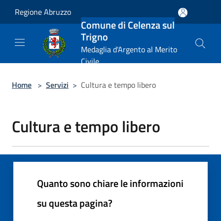
Salta al contenuto principale
Regione Abruzzo
Comune di Celenza sul
Trigno
Medaglia d'Argento al Merito
Civile
Home
>
Servizi
>
Cultura e tempo libero
Cultura e tempo libero
Quanto sono chiare le informazioni
su questa pagina?