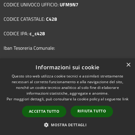
CODICE UNIVOCO UFFICIO:
UFM9N7
CODICE CATASTALE:
C428
CODICE IPA:
c_c428
Iban Tesoreria Comunale:
IT05J0760103200001068370509
×
Informazioni sui cookie
Questo sito web utilizza cookie tecnici e assimilati strettamente
Codice BIC/SWIFT:
BPPIITRRXXX
necessari al corretto funzionamento e alla navigazione del sito,
nonché un cookie tecnico analitico al solo fine di elaborare
Iban Tesoreria Provinciale dello Stato:
informazioni statistiche, aggregate e anonime.
Per maggiori dettagli, può consultare la cookie policy al seguente
link
IT95E0100004306TU0000018857
RIFIUTA TUTTO
ACCETTA TUTTO
CASELLA PEC
MOSTRA DETTAGLI