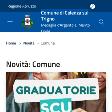
Salta al contenuto principale
Regione Abruzzo
Comune di Celenza sul
Trigno
Medaglia d'Argento al Merito
Civile
Home
>
Novità
>
Comune
Novità: Comune